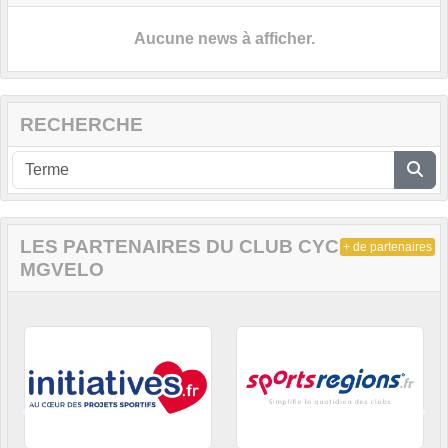
Aucune news à afficher.
RECHERCHE
LES PARTENAIRES DU CLUB CYCLISTE DE
+ de partenaires
MGVELO
Précedent
Sui