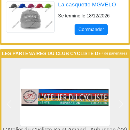
La casquette MGVELO
Se termine le 18/12/2026
Commander
LES PARTENAIRES DU CLUB CYCLISTE DE MGVELO
+ de partenaires
Précedent
Suiv
L'Atelier du Cycliste Saint-Amand - Aubusson (23)