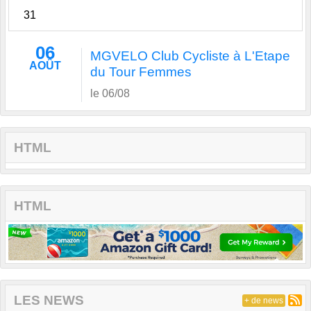
31
06
MGVELO Club Cycliste à L'Etape
AOÛT
du Tour Femmes
le 06/08
HTML
HTML
LES NEWS
+ de news