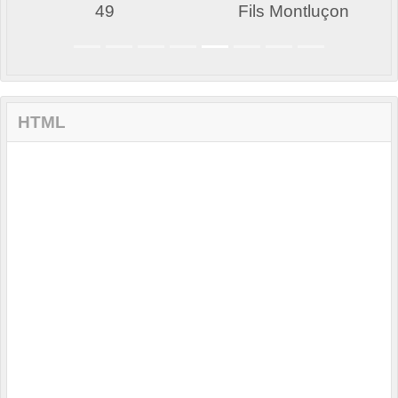
49
Fils Montluçon
HTML