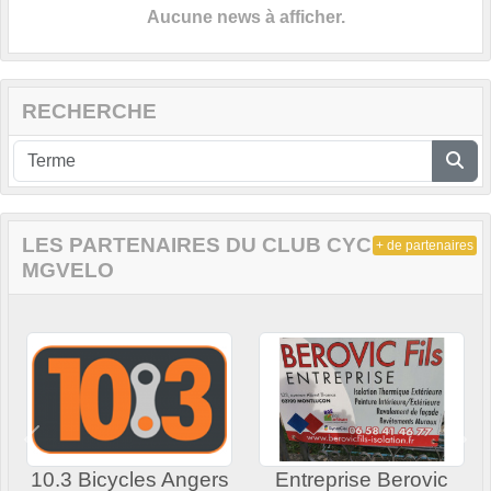
Aucune news à afficher.
RECHERCHE
LES PARTENAIRES DU CLUB CYCLISTE DE
+ de partenaires
MGVELO
Précedent
Sui
10.3 Bicycles Angers
Entreprise Berovic