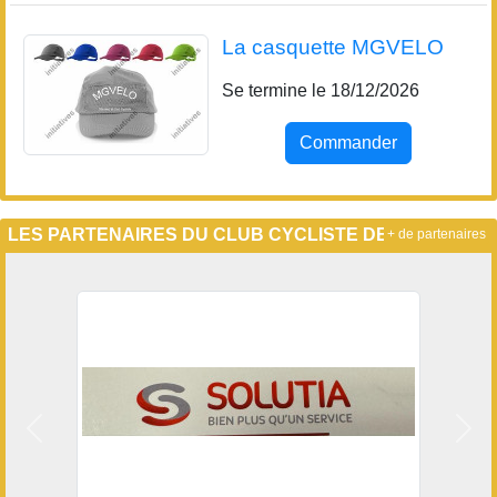
La casquette MGVELO
Se termine le 18/12/2026
Commander
LES PARTENAIRES DU CLUB CYCLISTE DE MGVELO
+ de partenaires
Précedent
Suiv