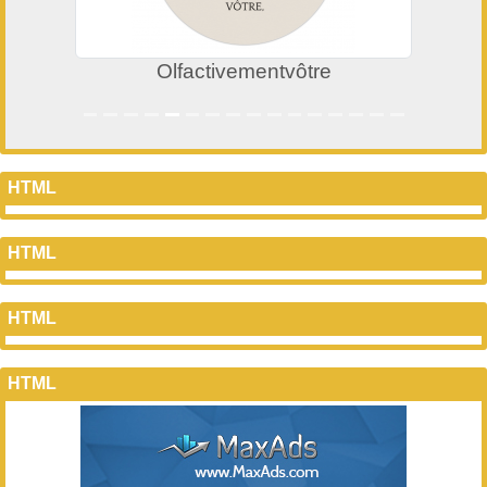
Olfactivementvôtre
HTML
HTML
HTML
HTML