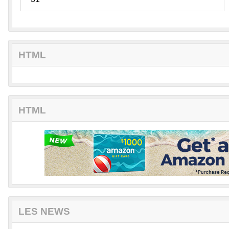
HTML
HTML
LES NEWS
La Question du Jour
il y a 1 mois