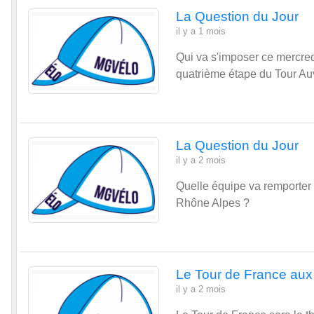
Qui va s'imposer ce mercred
quatrième étape du Tour A
La Question du Jour
il y a 2 mois
Quelle équipe va remporter 
Rhône Alpes ?
Le Tour de France aux
il y a 2 mois
Le Tour de France sera le 
Bransat par le Sénateur Br
vainqueur en 1975 et en 197