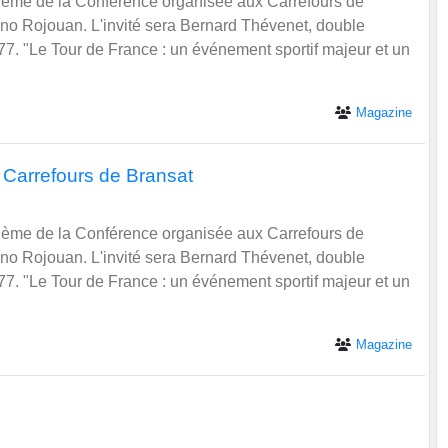
Magazine
 Carrefours de Bransat
thème de la Conférence organisée aux Carrefours de
uno Rojouan. L'invité sera Bernard Thévenet, double
7. "Le Tour de France : un événement sportif majeur et un
Magazine
.
ndre Jamet (Atria EC Clermont-Fd) vainqueur hier du prix
pour un retour gagnant sur la terre tourangelle !