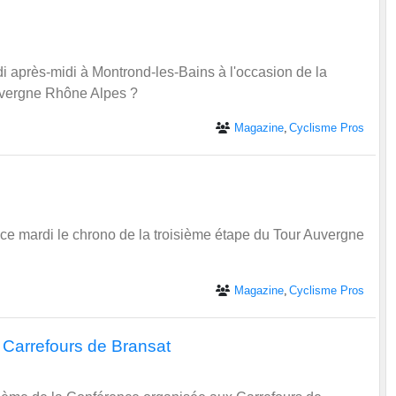
i après-midi à Montrond-les-Bains à l'occasion de la
uvergne Rhône Alpes ?
Magazine
Cyclisme Pros
ce mardi le chrono de la troisième étape du Tour Auvergne
Magazine
Cyclisme Pros
 Carrefours de Bransat
thème de la Conférence organisée aux Carrefours de
uno Rojouan. L'invité sera Bernard Thévenet, double
7. "Le Tour de France : un événement sportif majeur et un