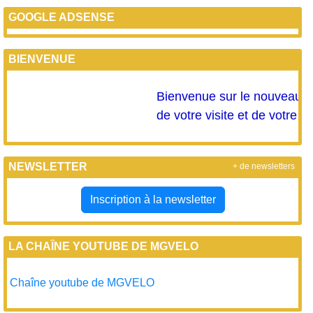
BIENVENUE
Bienvenue sur le nouveau site
de votre visite et de votre fidé
NEWSLETTER
+ de newsletters
Inscription à la newsletter
LA CHAÎNE YOUTUBE DE MGVELO
Chaîne youtube de MGVELO
ACHATS GROUPÉS EN COURS