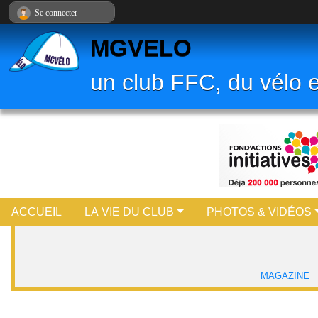
Panneau de gestion des cookies
Se connecter
MGVELO
un club FFC, du vélo e
ACCUEIL
LA VIE DU CLUB
PHOTOS & VIDÉOS
MAGAZINE
HTML